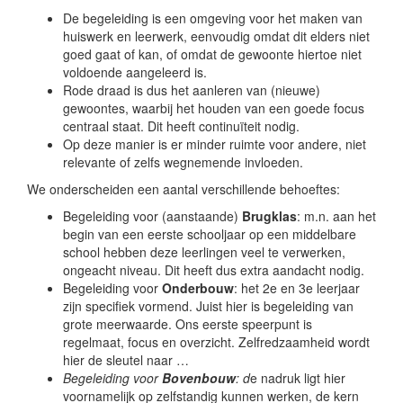
De begeleiding is een omgeving voor het maken van
huiswerk en leerwerk, eenvoudig omdat dit elders niet
goed gaat of kan, of omdat de gewoonte hiertoe niet
voldoende aangeleerd is.
Rode draad is dus het aanleren van (nieuwe)
gewoontes, waarbij het houden van een goede focus
centraal staat. Dit heeft continuïteit nodig.
Op deze manier is er minder ruimte voor andere, niet
relevante of zelfs wegnemende invloeden.
We onderscheiden een aantal verschillende behoeftes:
Begeleiding voor (aanstaande)
Brugklas
: m.n. aan het
begin van een eerste schooljaar op een middelbare
school hebben deze leerlingen veel te verwerken,
ongeacht niveau. Dit heeft dus extra aandacht nodig.
Begeleiding voor
Onderbouw
: het 2e en 3e leerjaar
zijn specifiek vormend. Juist hier is begeleiding van
grote meerwaarde. Ons eerste speerpunt is
regelmaat, focus en overzicht. Zelfredzaamheid wordt
hier de sleutel naar …
B
egeleiding voor
Bovenbouw
: d
e nadruk ligt hier
voornamelijk op zelfstandig kunnen werken, de kern