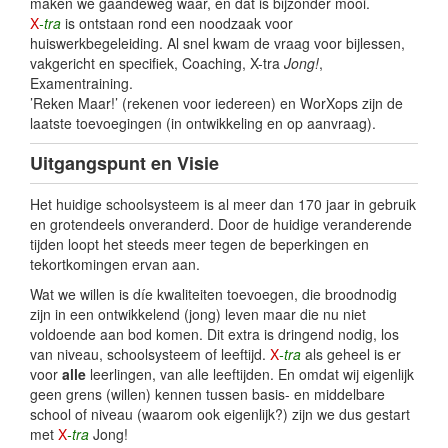
maken we gaandeweg waar, en dat is bijzonder mooi.
X
-tra
is ontstaan rond een noodzaak voor
Team
huiswerkbegeleiding. Al snel kwam de vraag voor bijlessen,
vakgericht en specifiek, Coaching, X-tra
Jong!
,
Tarieven & voorwaarden
Examentraining.
’Reken Maar!’ (rekenen voor iedereen) en WorXops zijn de
laatste toevoegingen (in ontwikkeling en op aanvraag).
FAQ
Uitgangspunt en Visie
Werken bij …
Het huidige schoolsysteem is al meer dan 170 jaar in gebruik
en grotendeels onveranderd. Door de huidige veranderende
✉ Mail ons ...
tijden loopt het steeds meer tegen de beperkingen en
tekortkomingen ervan aan.
X-tra © 2026
Wat we willen is díe kwaliteiten toevoegen, die broodnodig
zijn in een ontwikkelend (jong) leven maar die nu niet
voldoende aan bod komen. Dit extra is dringend nodig, los
van niveau, schoolsysteem of leeftijd.
X
-tra
als geheel is er
voor
alle
leerlingen, van alle leeftijden. En omdat wij eigenlijk
geen grens (willen) kennen tussen basis- en middelbare
school of niveau (waarom ook eigenlijk?) zijn we dus gestart
met
X
-tra
Jong!
.