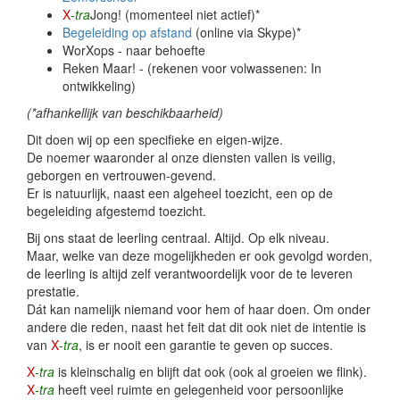
X
-tra
Jong! (momenteel niet actief)
*
Begeleiding op afstand
(online via Skype)*
WorXops - naar behoefte
Reken Maar! - (rekenen voor volwassenen: In
ontwikkeling)
(*afhankellijk van beschikbaarheid)
Dit doen wij op een specifieke en eigen-wijze.
De noemer waaronder al onze diensten vallen is veilig,
geborgen en vertrouwen-gevend.
Er is natuurlijk, naast een algeheel toezicht, een op de
begeleiding afgestemd toezicht.
Bij ons staat de leerling centraal. Altijd. Op elk niveau.
Maar, welke van deze mogelijkheden er ook gevolgd worden,
de leerling is altijd zelf verantwoordelijk voor de te leveren
prestatie.
Dát kan namelijk niemand voor hem of haar doen. Om onder
andere die reden, naast het feit dat dit ook niet de intentie is
van
X
-tra
, is er nooit een garantie te geven op succes.
X
-tra
is kleinschalig en blijft dat ook (ook al groeien we flink).
X
-tra
heeft veel ruimte en gelegenheid voor persoonlijke