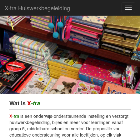
X-tra Huiswerkbegeleiding
Toggl
navig
Welkom
Diensten (regulier)
Wat is
X
-tra
X
-tra
is een onderwijs-ondersteunende instelling en verzorgt
Contactgegevens…
huiswerkbegeleiding, bijles en meer voor leerlingen vanaf
groep 5, middelbare school en verder. De propositie van
Kennismaking & Aanmelden
educatieve ondersteuning voor alle leeftijden, op elk vlak