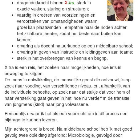
dragende kracht binnen
X
-tra
, sterk in
exacte vakken, sturing en structuren;
vaardig in creëren van voorzieningen en
veroorzaken van omstandigheden waarin
groei kan plaatsvinden - empathie naar de noden achter
het zichtbare theater, zodat het beste naar buiten kan
komen;
ervaring als docent natuurkunde op een middelbare school;
ervaring in geven van instructie en leidinggeven aan teams;
sterk in het overbrengen van kennis en begrip.
X-tra is een reis, het zoeken naar mogelijkheden, hoe iets in
beweging te krijgen.
De mens in ontwikkeling, de menselijke geest die ontvouwt, is op
zoek naar voeding, van verschillende niveau, en, afhankelijk van
de individuele behoefte, op zoek naar dat stukje dat voor hem of
haar versterking gaat geven in het 'hoe nu verder' in de transitie
van jongmens (kind) naar jong volwassene.
Persoonlijk ervaar ik het als een voorrecht om in dit proces een
bijdrage te kunnen leveren.
Mijn achtergrond is breed. Na middelbare school heb ik met goed
gevolg twee opleiding afgerond: Microbiologie, gevolgd door