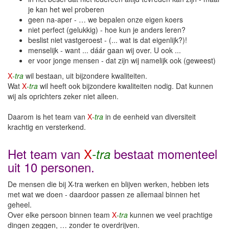
je kan het wel proberen
Team
geen na-aper - … we bepalen onze eigen koers
niet perfect (gelukkig) - hoe kun je anders leren?
Tarieven & voorwaarden
beslist niet vastgeroest - (... wat is dat eigenlijk?)!
menselijk - want ... dáár gaan wij over. U ook ...
er voor jonge mensen - dat zijn wij namelijk ook (geweest)
FAQ
X
-tra
wil bestaan, uit bijzondere kwaliteiten.
Wat
X
-tra
wil heeft ook bijzondere kwaliteiten nodig. Dat kunnen
Werken bij …
wij als oprichters zeker niet alleen.
✉ Mail ons ...
Daarom is het team van
X
-tra
in de eenheid van diversiteit
krachtig en versterkend.
X-tra © 2026
Het team van
X
bestaat momenteel
-tra
uit 10 personen.
De mensen die bij X-tra werken en blijven werken, hebben iets
met wat we doen - daardoor passen ze allemaal binnen het
geheel.
Over elke persoon binnen team
X
-tra
kunnen we veel prachtige
dingen zeggen, … zonder te overdrijven.