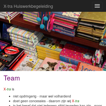
X-tra Huiswerkbegeleiding
Toggl
navig
Welkom
Team
Diensten (regulier)
Contactgegevens…
X
-tra
is
niet opdringerig - maar wel volhardend
Kennismaking & Aanmelden
doet geen concessies - daarom zijn wij
X
-tra
in het besef dat niet iedereen altijd tevreden kan zijn - maar