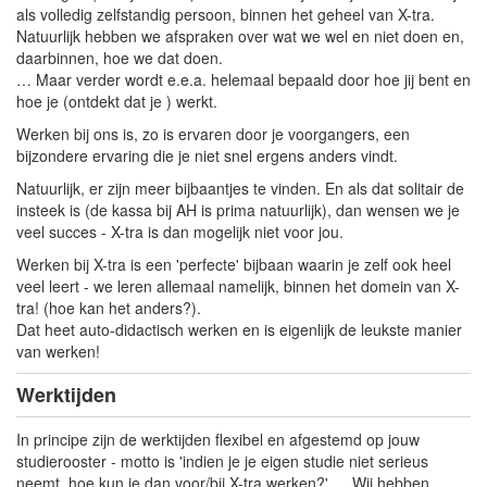
als volledig zelfstandig persoon, binnen het geheel van X-tra.
Natuurlijk hebben we afspraken over wat we wel en niet doen en,
daarbinnen, hoe we dat doen.
… Maar verder wordt e.e.a. helemaal bepaald door hoe jij bent en
hoe je (ontdekt dat je ) werkt.
Werken bij ons is, zo is ervaren door je voorgangers, een
bijzondere ervaring die je niet snel ergens anders vindt.
Natuurlijk, er zijn meer bijbaantjes te vinden. En als dat solitair de
insteek is (de kassa bij AH is prima natuurlijk), dan wensen we je
veel succes - X-tra is dan mogelijk niet voor jou.
Werken bij X-tra is een 'perfecte' bijbaan waarin je zelf ook heel
veel leert - we leren allemaal namelijk, binnen het domein van X-
tra! (hoe kan het anders?).
Dat heet auto-didactisch werken en is eigenlijk de leukste manier
van werken!
Werktijden
In principe zijn de werktijden flexibel en afgestemd op jouw
studierooster - motto is 'indien je je eigen studie niet serieus
neemt, hoe kun je dan voor/bij X-tra werken?' … Wij hebben