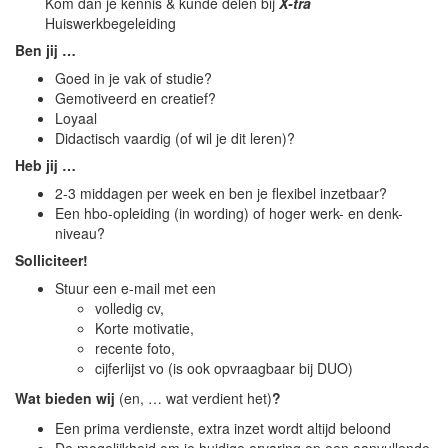
Kom dan je kennis & kunde delen bij
X
-tra
Huiswerkbegeleiding
Team
Ben jij …
Tarieven & voorwaarden
Goed in je vak of studie?
Gemotiveerd en creatief?
Loyaal
FAQ
Didactisch vaardig (of wil je dit leren)?
Heb jij …
Werken bij …
2-3 middagen per week en ben je flexibel inzetbaar?
Een hbo-opleiding (in wording) of hoger werk- en denk-
✉ Mail ons ...
niveau?
Solliciteer!
X-tra © 2026
Stuur een e-mail met een
volledig cv,
Korte motivatie,
Privacyverklaring
recente foto,
cijferlijst vo (is ook opvraagbaar bij DUO)
Wat bieden wij
(en, … wat verdient het)
?
Een prima verdienste, extra inzet wordt altijd beloond