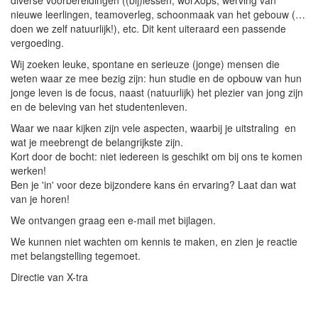
diverse voorbereidingen ((bij)lessen, worXops, werving van
nieuwe leerlingen, teamoverleg, schoonmaak van het gebouw (…
doen we zelf natuurlijk!), etc. Dit kent uiteraard een passende
vergoeding.
Wij zoeken leuke, spontane en serieuze (jonge) mensen die
weten waar ze mee bezig zijn: hun studie en de opbouw van hun
jonge leven is de focus, naast (natuurlijk) het plezier van jong zijn
en de beleving van het studentenleven.
Waar we naar kijken zijn vele aspecten, waarbij je uitstraling en
wat je meebrengt de belangrijkste zijn.
Kort door de bocht: niet iedereen is geschikt om bij ons te komen
werken!
Ben je 'in' voor deze bijzondere kans én ervaring? Laat dan wat
van je horen!
We ontvangen graag een e-mail met bijlagen.
We kunnen niet wachten om kennis te maken, en zien je reactie
met belangstelling tegemoet.
Directie van X-tra