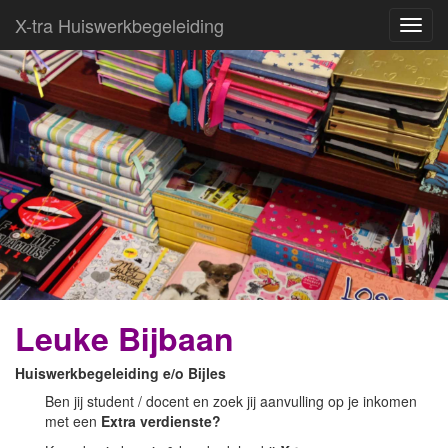
X-tra Huiswerkbegeleiding
Toggl
navig
Welkom
Leuke Bijbaan
Diensten (regulier)
Huiswerkbegeleiding e/o Bijles
Contactgegevens…
Ben jij student / docent en zoek jij aanvulling op je inkomen
met een
Extra verdienste?
Kennismaking & Aanmelden